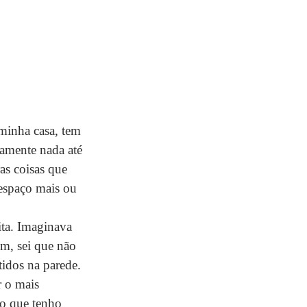
minha casa, tem 
camente nada até 
as coisas que 
 espaço mais ou 
ita. Imaginava 
m, sei que não 
idos na parede. 
 o mais 
o que tenho 