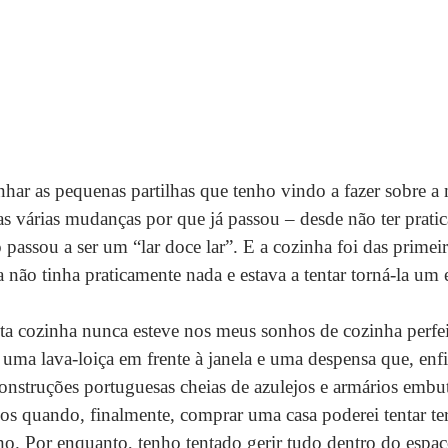
r as pequenas partilhas que tenho vindo a fazer sobre a 
s várias mudanças por que já passou – desde não ter prati
passou a ser um “lar doce lar”. E a cozinha foi das primeir
 não tinha praticamente nada e estava a tentar torná-la um
sta cozinha nunca esteve nos meus sonhos de cozinha perfe
ma lava-loiça em frente à janela e uma despensa que, enfi
nstruções portuguesas cheias de azulejos e armários embut
os quando, finalmente, comprar uma casa poderei tentar ter
. Por enquanto, tenho tentado gerir tudo dentro do espaç