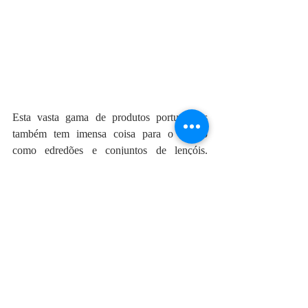
Esta vasta gama de produtos portugueses 
também tem imensa coisa para o quarto 
como edredões e conjuntos de lençóis. 
Todos feitos com materiais portugueses e em 
Portugal. Acabei por trazer estes lençóis 
azuis mas, na verdade, estava indecisa entre 
uns três ou quatro porque há padrões mesmo 
muito giros. Para quem gosta de camas 
coloridas – como eu – há muito por onde 
escolher.