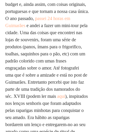
budget e, ainda assim, com coisas originais, 
portuguesas e que tornam a nossa casa única.
O ano passado, 
passei 24 horas em 
Guimarães
 e andei a fazer um mini-tour pela 
cidade. Uma das coisas que encontrei nas 
lojas de souvenirs, foram uma série de 
produtos (panos, ímans para o frigorifico, 
toalhas, saquinhos para o pão, etc) com um 
padrão colorido com umas frases 
engraçadas sobre o amor. Até fotografei 
uma que é sobre a amizade e está no post de 
Guimarães. Entretanto percebi que isto faz 
parte de uma tradição dos namorados do 
séc. XVIII (podem ler mais 
aqui
), inspirados 
nos lenços senhoris que foram adaptados 
pelas raparigas minhotas para conquistar o 
seu amado. Era hábito as raparigas 
bordarem um lenço e entregarem-no ao seu 
amado como uma espécie de ritual de 