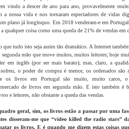
em vindo a descer de ano para ano, provavelmente muito 
m a nossa vida e nos tornaram espectadores de vidas digi
a um plano já longínquo. Em 2018 venderam-e em Portugal 
le a qualquer coisa como uma queda de 21% de vendas em 
o que tudo isto seja assim tão dramático. A Internet também 
 segunda mão que move muitos, muitos leitores; hoje muit
er em inglês (por ser mais barato); mas, claro, a qualid
sofreu, o poder de compra é menor, os ordenados são mu
 e os livros em Portugal são muito, muito caros, o
 mercado de livros em segunda mão. E isto também é b
vros e leitores, não obstante a queda das vendas.
adro geral, sim, os livros estão a passar por uma fase
es disseram-me que “video killed the radio stars” 
matar os livros. E é quando me dizem estas coisas qu