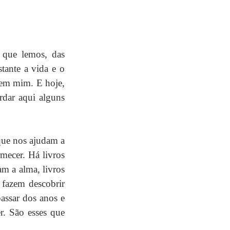
 que lemos, das 
ante a vida e o 
em mim. E hoje, 
dar aqui alguns 
que nos ajudam a 
mecer. Há livros 
m a alma, livros 
fazem descobrir 
ssar dos anos e 
. São esses que 