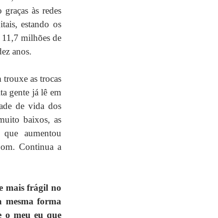
graças às redes 
tais, estando os 
11,7 milhões de 
dez anos.
trouxe as trocas 
a gente já lê em 
ade de vida dos 
ito baixos, as 
 que aumentou 
om. Continua a 
 mais frágil no 
da mesma forma 
e o meu eu que 