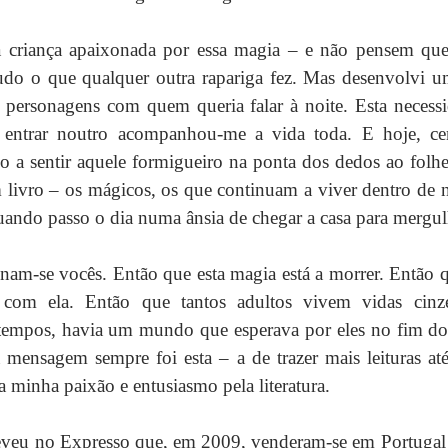
 criança apaixonada por essa magia – e não pensem que
udo o que qualquer outra rapariga fez. Mas desenvolvi um
 personagens com quem queria falar à noite. Esta necessi
entrar noutro acompanhou-me a vida toda. E hoje, cent
o a sentir aquele formigueiro na ponta dos dedos ao folhe
livro – os mágicos, os que continuam a viver dentro de n
uando passo o dia numa ânsia de chegar a casa para mergulh
nam-se vocês. Então que esta magia está a morrer. Então q
 com ela. Então que tantos adultos vivem vidas cinze
empos, havia um mundo que esperava por eles no fim do d
mensagem sempre foi esta – a de trazer mais leituras até
 minha paixão e entusiasmo pela literatura.
reveu no Expresso que, em 2009, venderam-se em Portugal 