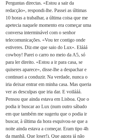
Perguntas directas. «Estou a sair da 
redacção», respondi-lhe. Passei as últimas 
10 horas a trabalhar, a última coisa que me 
apetecia naquele momento era começar uma 
conversa interminável com o senhor 
telecomunicações. «Vou ter contigo onde 
estiveres. Diz-me que saio do Lux». Elááá 
cowboy! Parei o carro no meio da A5, só 
para ler direito. «Estou a ir para casa, se 
quiseres aparece», disse-lhe a despachar e 
continuei a conduzir. Na verdade, nunca o 
iria deixar entrar em minha casa. Mas queria 
ver as desculpas que iria dar. E voilááá. 
Pensou que ainda estava em Lisboa. Que o 
podia ir buscar ao Lux (num outro sábado 
em que também me sugeriu que o podia ir 
buscar, à última da hora esquivou-se que a 
noite ainda estava a começar. Eram tipo 4h 
da manhã. Que loser!). Que agora já não 