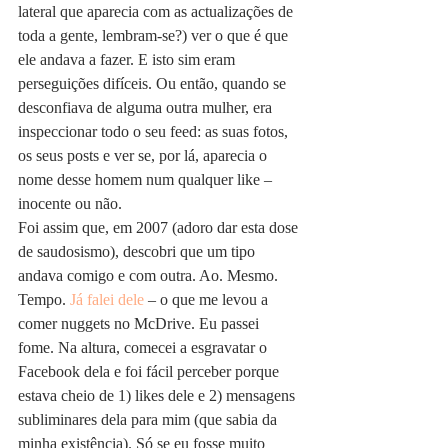
lateral que aparecia com as actualizações de 
toda a gente, lembram-se?) ver o que é que 
ele andava a fazer. E isto sim eram 
perseguições difíceis. Ou então, quando se 
desconfiava de alguma outra mulher, era 
inspeccionar todo o seu feed: as suas fotos, 
os seus posts e ver se, por lá, aparecia o 
nome desse homem num qualquer like – 
inocente ou não.
Foi assim que, em 2007 (adoro dar esta dose 
de saudosismo), descobri que um tipo 
andava comigo e com outra. Ao. Mesmo. 
Tempo. 
J
á falei dele
 – o que me levou a 
comer nuggets no McDrive. Eu passei 
fome. Na altura, comecei a esgravatar o 
Facebook dela e foi fácil perceber porque 
estava cheio de 1) likes dele e 2) mensagens 
subliminares dela para mim (que sabia da 
minha existência). Só se eu fosse muito 