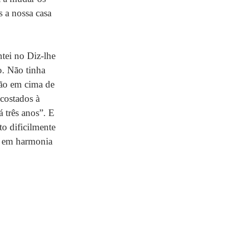
 a nossa casa 
ei no Diz-lhe 
. Não tinha 
são em cima de 
costados à 
 três anos”. E 
o dificilmente 
a em harmonia 