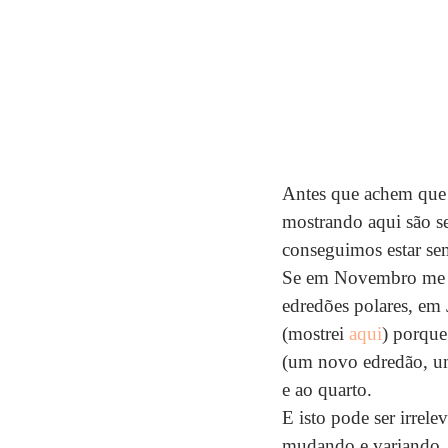
Antes que achem que 
mostrando aqui são s
conseguimos estar sem
Se em Novembro me ap
edredões polares, em 
(mostrei 
aqui
) porque
(um novo edredão, um 
e ao quarto.
E isto pode ser irrele
mudando e variando. 