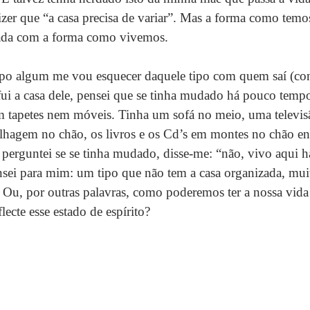
izer que “a casa precisa de variar”. Mas a forma como temos
nada com a forma como vivemos.
o algum me vou esquecer daquele tipo com quem saí (cont
ui a casa dele, pensei que se tinha mudado há pouco tempo
em tapetes nem móveis. Tinha um sofá no meio, uma televi
lhagem no chão, os livros e os Cd’s em montes no chão en
rguntei se se tinha mudado, disse-me: “não, vivo aqui há
ei para mim: um tipo que não tem a casa organizada, muit
. Ou, por outras palavras, como poderemos ter a nossa vid
flecte esse estado de espírito?