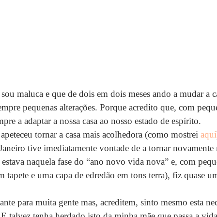
sou maluca e que de dois em dois meses ando a mudar a c
empre pequenas alterações. Porque acredito que, com peque
pre a adaptar a nossa casa ao nosso estado de espírito.
eteceu tornar a casa mais acolhedora (como mostrei 
aqui
Janeiro tive imediatamente vontade de a tornar novamente 
 estava naquela fase do “ano novo vida nova” e, com peq
tapete e uma capa de edredão em tons terra), fiz quase um 
vante para muita gente mas, acreditem, sinto mesmo esta nec
E talvez tenha herdado isto da minha mãe que passa a vida