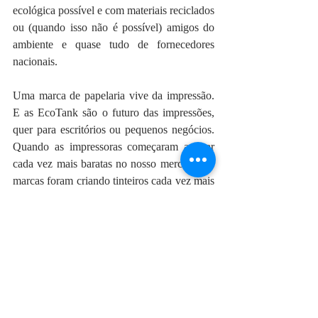
ecológica possível e com materiais reciclados 
ou (quando isso não é possível) amigos do 
ambiente e quase tudo de fornecedores 
nacionais.
Uma marca de papelaria vive da impressão. 
E as EcoTank são o futuro das impressões, 
quer para escritórios ou pequenos negócios. 
Quando as impressoras começaram a ficar 
cada vez mais baratas no nosso mercado, as 
marcas foram criando tinteiros cada vez mais 
caros e cada vez mais pequenos para obrigar 
à sua troca regular. Acaba por ser uma 
solução óbvia para compensar o custo tão 
baixo das impressoras. E o futuro está 
exactamente nas empresas como a Epson 
que conseguem perceber quando há algo que 
precisa urgentemente de mudar. O impacto 
ambiental dos tinteiros e toners é gigante. 