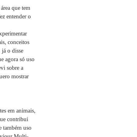
 área que tem 
ez entender o 
experimentar 
s, conceitos 
já o disse 
e agora só uso 
vi sobre a 
quero mostrar 
stes em animais, 
ue contribui 
ue também uso 
viour Multi-