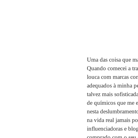
Uma das coisa que ma
Quando comecei a tra
louca com marcas com
adequados à minha pe
talvez mais sofistica
de químicos que me est
nesta deslumbramento
na vida real jamais p
influenciadoras e blo
comprado com o seu di