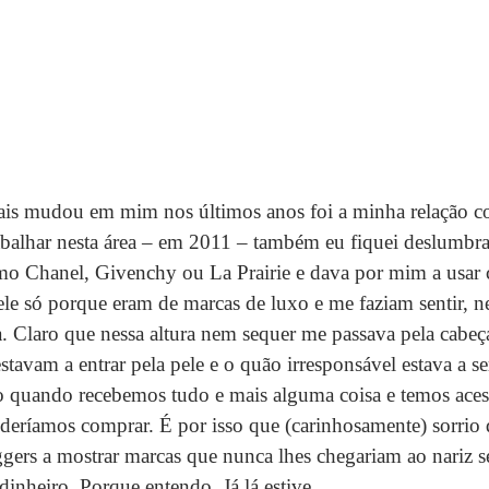
is mudou em mim nos últimos anos foi a minha relação co
balhar nesta área – em 2011 – também eu fiquei deslumbra
o Chanel, Givenchy ou La Prairie e dava por mim a usar 
le só porque eram de marcas de luxo e me faziam sentir, n
da. Claro que nessa altura nem sequer me passava pela cabeç
avam a entrar pela pele e o quão irresponsável estava a ser.
 quando recebemos tudo e mais alguma coisa e temos aces
oderíamos comprar. É por isso que (carinhosamente) sorrio
ggers a mostrar marcas que nunca lhes chegariam ao nariz s
nheiro. Porque entendo. Já lá estive.