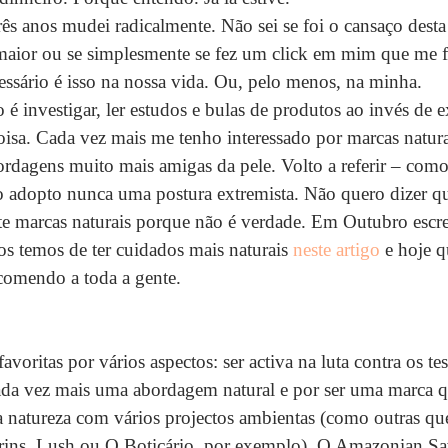
três anos mudei radicalmente. Não sei se foi o cansaço desta
 maior ou se simplesmente se fez um click em mim que me f
essário é isso na nossa vida. Ou, pelo menos, na minha.
 é investigar, ler estudos e bulas de produtos ao invés de 
isa. Cada vez mais me tenho interessado por marcas naturai
dagens muito mais amigas da pele. Volto a referir – como 
o adopto nunca uma postura extremista. Não quero dizer qu
e marcas naturais porque não é verdade. Em Outubro escre
os temos de ter cuidados mais naturais 
neste artigo
 e hoje 
comendo a toda a gente.
voritas por vários aspectos: ser activa na luta contra os te
cada vez mais uma abordagem natural e por ser uma marca q
 a natureza com vários projectos ambientas (como outras q
rins, Lush ou O Boticário, por exemplo). O Amazonian Sa