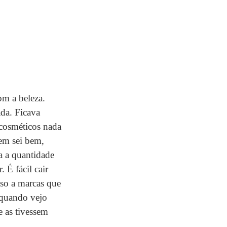
m a beleza. 
da. Ficava 
cosméticos nada 
em sei bem, 
a a quantidade 
 É fácil cair 
so a marcas que 
 quando vejo 
e as tivessem 