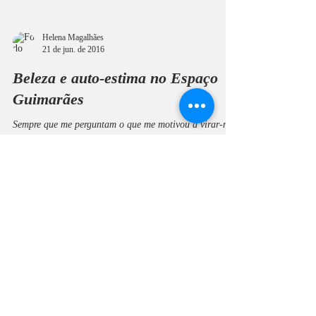
Helena Magalhães
21 de jun. de 2016
Beleza e auto-estima no Espaço
Guimarães
Sempre que me perguntam o que me motivou a virar-me
para a beleza, nem sempre tenho as palavras exactas. Se
há algo em que acredito é...
Helena Magalhães
11 de fev. de 2016
VIVE A TUA BELEZA | LIVE
YOUR BEAUTY