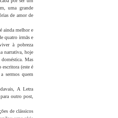
Acaba por ser um 
im, uma grande 
rias de amor de 
é ainda melhor e 
e quatro irmãs e 
iver à pobreza 
narrativa, hoje 
 doméstica. Mas 
scritora (este é 
e a sermos quem 
avais, A Letra 
ara outro post, 
ões de clássicos 