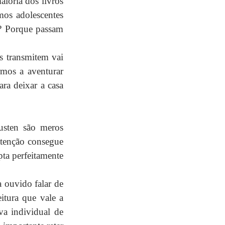
oria dos livros 
os adolescentes 
a? Porque passam 
s transmitem vai 
mos a aventurar 
ra deixar a casa 
sten são meros 
tenção consegue 
ta perfeitamente 
ouvido falar de 
tura que vale a 
va individual de 