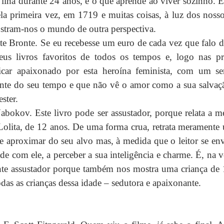
lha durante 24 anos, e o que aprende ao viver sozinho. É 
la primeira vez, em 1719 e muitas coisas, à luz dos noss
stram-nos o mundo de outra perspectiva.
te Bronte. Se eu recebesse um euro de cada vez que falo des
us livros favoritos de todos os tempos e, logo nas pri
 ficar apaixonado por esta heroína feminista, com um s
rente do seu tempo e que não vê o amor como a sua salvaçã
ster. 
abokov. Este livro pode ser assustador, porque relata a 
olita, de 12 anos. De uma forma crua, retrata meramente 
 se aproximar do seu alvo mas, à medida que o leitor se envo
ade com ele, a perceber a sua inteligência e charme. É, na v
ente assustador porque também nos mostra uma criança de 1
odas as crianças dessa idade – sedutora e apaixonante.