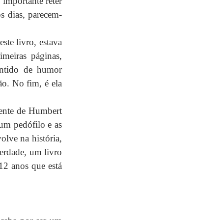
importante reter 
os dias, parecem-
te livro, estava 
meiras páginas, 
entido de humor 
o. No fim, é ela 
mente de Humbert 
um pedófilo e as 
lve na história, 
erdade, um livro 
2 anos que está 