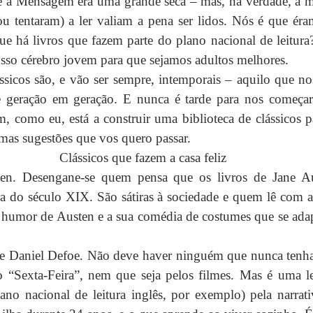
e a Mensagem era uma grande seca – mas, na verdade, a mai
u tentaram) a ler valiam a pena ser lidos. Nós é que éram
ue há livros que fazem parte do plano nacional de leitur
o cérebro jovem para que sejamos adultos melhores.
ssicos são, e vão ser sempre, intemporais – aquilo que no
e geração em geração. E nunca é tarde para nos começar
m, como eu, está a construir uma biblioteca de clássicos pa
umas sugestões que vos quero passar.
Clássicos que fazem a casa feliz
en. Desengane-se quem pensa que os livros de Jane Au
ra do século XIX. São sátiras à sociedade e quem lê com a
 humor de Austen e a sua comédia de costumes que se adap
 Daniel Defoe. Não deve haver ninguém que nunca tenha 
“Sexta-Feira”, nem que seja pelos filmes. Mas é uma lei
ano nacional de leitura inglês, por exemplo) pela narrati