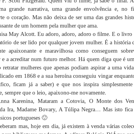
F. Scott Fitzgerald. Quem viu o filme, já sabe o final. 
ma grande narrativa, uma grande envolvência e, no f
te o coração. Mas não deixa de ser uma das grandes histó
essante de um homem pela mulher que ama.
sa May Alcott. Eu adoro, adoro, adoro o filme. E o livro 
ório de ser lido por qualquer jovem mulher. É a história d
nte apaixonante e maravilhosa como conseguem sobrev
 e a acreditar num futuro melhor. Há quem diga que é uma 
o retratar mulheres que apenas podiam aspirar a uma vida
icado em 1868 e a sua heroína conseguiu vingar enquanto e
áfico, ficam já a saber) e que nos inspira simplesment
e, sempre que o leio, apaixono-me novamente.
Anna Karenina, Mataram a Cotovia, O Monte dos Vend
 da Ira, Madame Bovary, A Túlipa Negra… Mas isto fica p
sicos portugueses 🙂
ceberam mas, hoje em dia, já existem à venda várias colecç