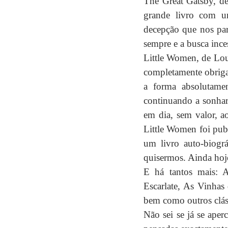
The Great Gatsby, de 
grande livro com u
decepção que nos par
sempre e a busca inc
Little Women, de Loui
completamente obrigat
a forma absolutame
continuando a sonhar
em dia, sem valor, a
Little Women foi publ
um livro auto-biogr
quisermos. Ainda hoj
E há tantos mais: 
Escarlate, As Vinhas
bem como outros clás
Não sei se já se aper