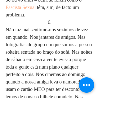
Fascista Sexual
 têm, sim, de facto um 
problema.
6.
Não faz mal sentirmo-nos sozinhos de vez 
em quando. Nos jantares de amigos. Nas 
fotografias de grupo em que somos a pessoa 
solteira sentada no braço do sofá. Nas noites 
de sábado em casa a ver televisão porque 
toda a gente está num plano qualquer 
perfeito a dois. Nos cinemas ao domingo 
quando a nossa amiga leva o namorado, eles 
usam o cartão MEO para ter desconto e nós 
temos de pagar o bilhete completo. Nas 
raras vezes em que vamos a uma discoteca e 
todas as amigas casadas nos querem arranjar 
um homem à força e qualquer um para que 
olhem parece perfeito para nós. Nos 
almoços de família quando nos perguntam 