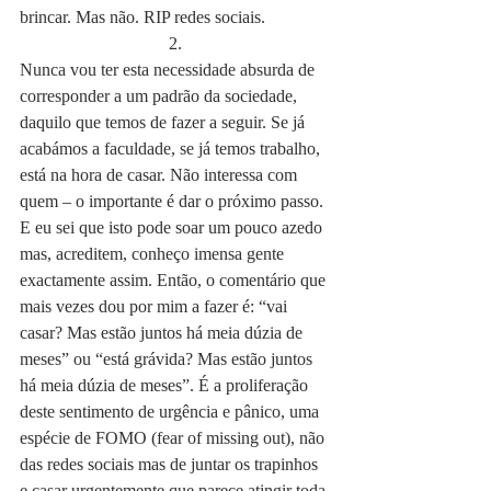
brincar. Mas não. RIP redes sociais.
2.
Nunca vou ter esta necessidade absurda de 
corresponder a um padrão da sociedade, 
daquilo que temos de fazer a seguir. Se já 
acabámos a faculdade, se já temos trabalho, 
está na hora de casar. Não interessa com 
quem – o importante é dar o próximo passo. 
E eu sei que isto pode soar um pouco azedo 
mas, acreditem, conheço imensa gente 
exactamente assim. Então, o comentário que 
mais vezes dou por mim a fazer é: “vai 
casar? Mas estão juntos há meia dúzia de 
meses” ou “está grávida? Mas estão juntos 
há meia dúzia de meses”. É a proliferação 
deste sentimento de urgência e pânico, uma 
espécie de FOMO (fear of missing out), não 
das redes sociais mas de juntar os trapinhos 
e casar urgentemente que parece atingir toda 