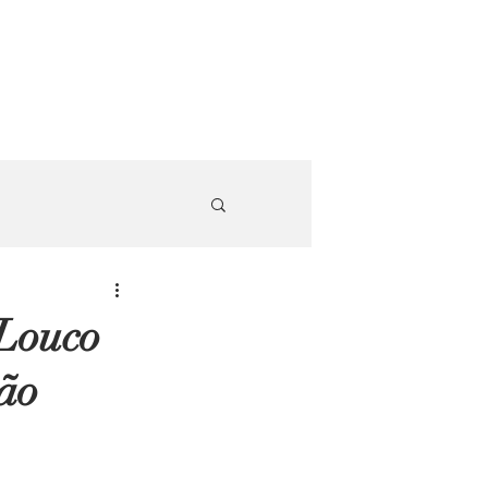
Louco
não