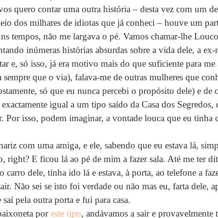
 vos quero contar uma outra história – desta vez com um de
io dos milhares de idiotas que já conheci – houve um par
 uns tempos, não me largava o pé. Vamos chamar-lhe Louco
tando inúmeras histórias absurdas sobre a vida dele, a ex
r e, só isso, já era motivo mais do que suficiente para me 
 sempre que o via), falava-me de outras mulheres que conh
postamente, só que eu nunca percebi o propósito dele) e de c
se exactamente igual a um tipo saído da Casa dos Segredos, 
r. Por isso, podem imaginar, a vontade louca que eu tinha 
ariz com uma amiga, e ele, sabendo que eu estava lá, simp
, right? E ficou lá ao pé de mim a fazer sala. Até me ter di
 carro dele, tinha ido lá e estava, à porta, ao telefone a fa
sair. Não sei se isto foi verdade ou não mas eu, farta dele, a
aí pela outra porta e fui para casa.
paixoneta por 
este tipo
, andávamos a sair e provavelmente te