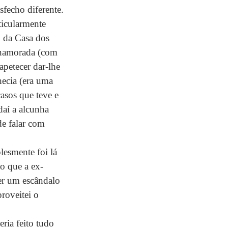
sfecho diferente.
ticularmente 
 da Casa dos 
-namorada (com 
apetecer dar-lhe 
ecia (era uma 
asos que teve e 
daí a alcunha 
de falar com 
lesmente foi lá 
to que a ex-
zer um escândalo 
proveitei o 
ria feito tudo 