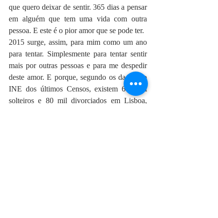
que quero deixar de sentir. 365 dias a pensar 
em alguém que tem uma vida com outra 
pessoa. E este é o pior amor que se pode ter.
2015 surge, assim, para mim como um ano 
para tentar. Simplesmente para tentar sentir 
mais por outras pessoas e para me despedir 
deste amor. E porque, segundo os dados do 
INE dos últimos Censos, existem 600 mil 
solteiros e 80 mil divorciados em Lisboa, 
não preciso de nenhum Sheldon Cooper para 
ter a certeza que as probabilidades são mais 
que favoráveis.
#OAmoréOutraCoisa