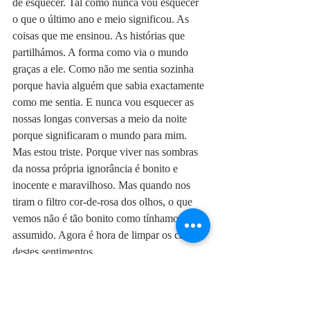
de esquecer. Tal como nunca vou esquecer 
o que o último ano e meio significou. As 
coisas que me ensinou. As histórias que 
partilhámos. A forma como via o mundo 
graças a ele. Como não me sentia sozinha 
porque havia alguém que sabia exactamente 
como me sentia. E nunca vou esquecer as 
nossas longas conversas a meio da noite 
porque significaram o mundo para mim.
Mas estou triste. Porque viver nas sombras 
da nossa própria ignorância é bonito e 
inocente e maravilhoso. Mas quando nos 
tiram o filtro cor-de-rosa dos olhos, o que 
vemos não é tão bonito como tínhamos 
assumido. Agora é hora de limpar os cacos 
destes sentimentos.
Porquê? Porque percebi, tarde mas percebi, 
que ele não gosta nem de mim nem dela.
#LOVEampLIFE