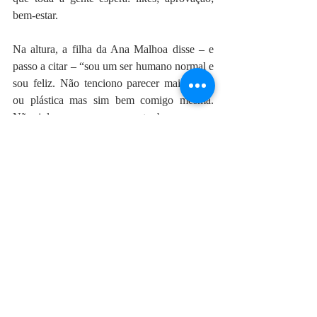
bem-estar.
Na altura, a filha da Ana Malhoa disse – e 
passo a citar – “sou um ser humano normal e 
sou feliz. Não tenciono parecer mais velha 
ou plástica mas sim bem comigo mesma. 
Não julguem quem se sente bem com o 
corpo e com a mente”.
Mas toda a acção quer uma reacção. Quem 
se sente bem consigo mesma não tem a 
necessidade de o expor numa rede social.
A proliferação destas modas digitais fez com 
que nos passássemos a olhar de uma forma 
que, para quem viveu o “antes” (como eu), 
antigamente nem nos passava pela cabeça. O 
Instagram deixa-nos ansiosos, obcecados, 
inseguros e com baixa auto-estima. Às vezes 